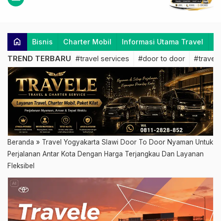
home
Bisnis
Charter Mobil
Informasi Utama Travel
K
TREND TERBARU
#travel services
#door to door
#travel 
Beranda
»
Travel Yogyakarta Slawi Door To Door Nyaman Untuk
Perjalanan Antar Kota Dengan Harga Terjangkau Dan Layanan
Fleksibel