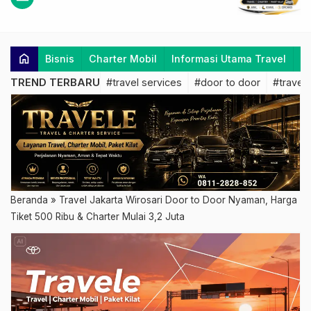
home
Bisnis
Charter Mobil
Informasi Utama Travel
K
TREND TERBARU
#travel services
#door to door
#travel 
Beranda
»
Travel Jakarta Wirosari Door to Door Nyaman, Harga
Tiket 500 Ribu & Charter Mulai 3,2 Juta