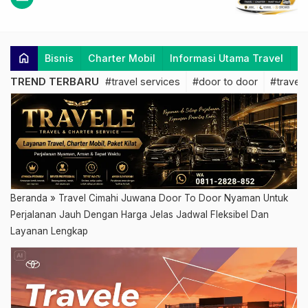
home
Bisnis
Charter Mobil
Informasi Utama Travel
K
TREND TERBARU
#travel services
#door to door
#travel 
Beranda
»
Travel Cimahi Juwana Door To Door Nyaman Untuk
Perjalanan Jauh Dengan Harga Jelas Jadwal Fleksibel Dan
Layanan Lengkap