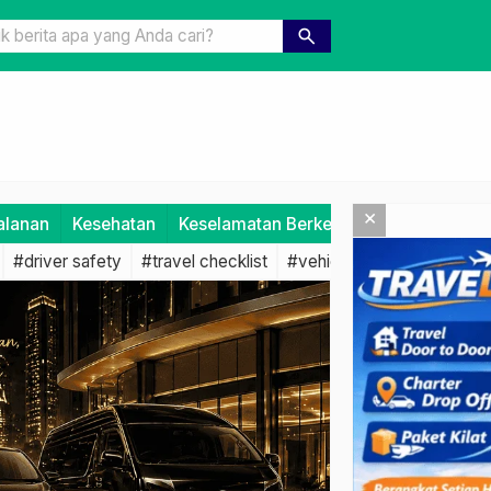
sa Travel yang Aman: Wajib untuk Perjalanan Nyaman dan Bebas R
search
×
alanan
Kesehatan
Keselamatan Berkendara
Layanan P
#driver safety
#travel checklist
#vehicle comfort
#custo