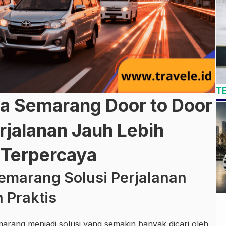
T
ya Semarang Door to Door
jalanan Jauh Lebih
 Terpercaya
emarang Solusi Perjalanan
 Praktis
arang menjadi solusi yang semakin banyak dicari oleh