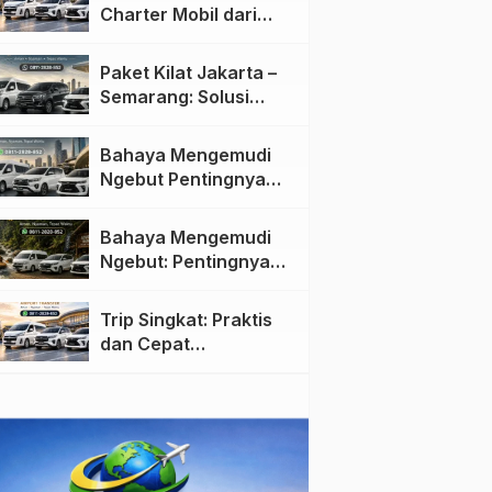
Charter Mobil dari
Jakarta ke Semarang:
Nyaman dan Fleksibel
Paket Kilat Jakarta –
Semarang: Solusi
Pengiriman Cepat dan
Efisien
Bahaya Mengemudi
Ngebut Pentingnya
Keselamatan di Jalan
raya
Bahaya Mengemudi
Ngebut: Pentingnya
Keselamatan di Jalan
Trip Singkat: Praktis
dan Cepat
Menggunakan Travel