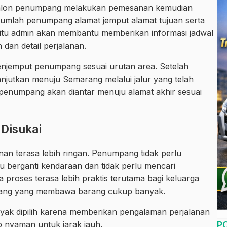
 Calon penumpang melakukan pemesanan kemudian
umlah penumpang alamat jemput alamat tujuan serta
h itu admin akan membantu memberikan informasi jadwal
 dan detail perjalanan.
enjemput penumpang sesuai urutan area. Setelah
anjutkan menuju Semarang melalui jalur yang telah
n penumpang akan diantar menuju alamat akhir sesuai
 Disukai
an terasa lebih ringan. Penumpang tidak perlu
u berganti kendaraan dan tidak perlu mencari
ua proses terasa lebih praktis terutama bagi keluarga
pang yang membawa barang cukup banyak.
anyak dipilih karena memberikan pengalaman perjalanan
P
ap nyaman untuk jarak jauh.