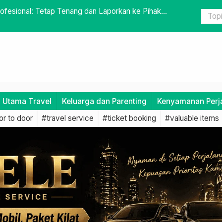
e yang Baik dalam Mengatasi Kendala
Memilih Ja
i Utama Travel
Keluarga dan Parenting
Kenyamanan Perj
r to door
#travel service
#ticket booking
#valuable items