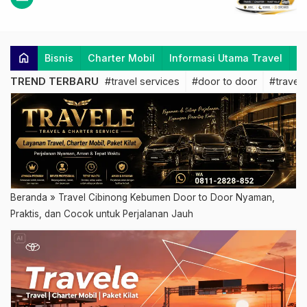
home
Bisnis
Charter Mobil
Informasi Utama Travel
K
TREND TERBARU
#travel services
#door to door
#travel 
Beranda
»
Travel Cibinong Kebumen Door to Door Nyaman,
Praktis, dan Cocok untuk Perjalanan Jauh