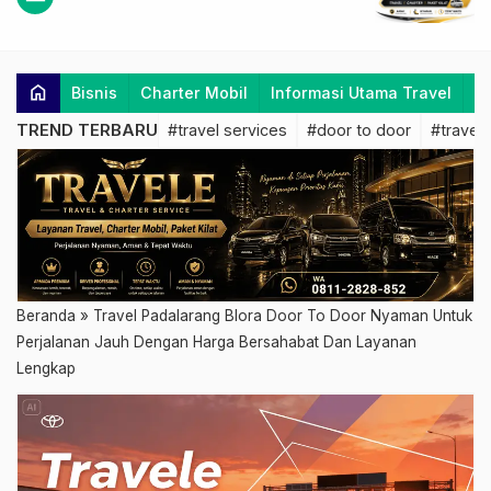
home
Bisnis
Charter Mobil
Informasi Utama Travel
K
TREND TERBARU
#travel services
#door to door
#travel 
Beranda
»
Travel Padalarang Blora Door To Door Nyaman Untuk
Perjalanan Jauh Dengan Harga Bersahabat Dan Layanan
Lengkap