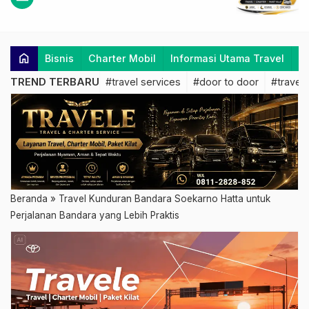
home
Bisnis
Charter Mobil
Informasi Utama Travel
K
TREND TERBARU
#travel services
#door to door
#travel 
Beranda
»
Travel Kunduran Bandara Soekarno Hatta untuk
Perjalanan Bandara yang Lebih Praktis