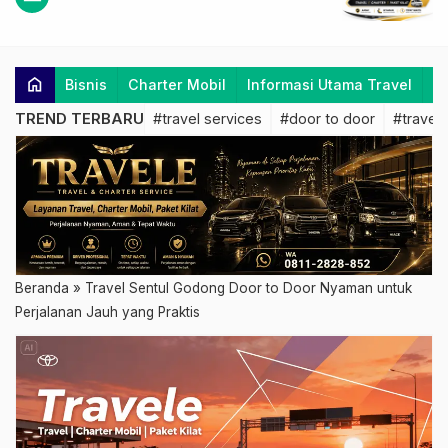
home
Bisnis
Charter Mobil
Informasi Utama Travel
K
TREND TERBARU
#travel services
#door to door
#travel 
Beranda
»
Travel Sentul Godong Door to Door Nyaman untuk
Perjalanan Jauh yang Praktis