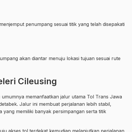
enjemput penumpang sesuai titik yang telah disepakati
umpang akan diantar menuju lokasi tujuan sesuai rute
eleri Cileusing
using umumnya memanfaatkan jalur utama Tol Trans Jawa
abek. Jalur ini membuat perjalanan lebih stabil,
a yang memiliki banyak persimpangan serta titik
uju akses tol terdekat kemudian melanjutkan perjalanan