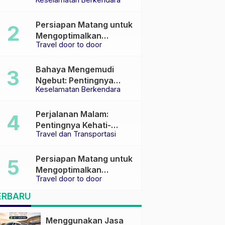
Keselamatan di Jalan
raya
Persiapan Matang untuk
Mengoptimalkan
Travel door to door
Pengalaman Travel
Bahaya Mengemudi
Ngebut: Pentingnya
Keselamatan Berkendara
Keselamatan di Jalan
Perjalanan Malam:
Pentingnya Kehati-
Travel dan Transportasi
hatian dan Pemilihan
Transportasi yang Tepat
Persiapan Matang untuk
Mengoptimalkan
Travel door to door
Pengalaman Travel
ERBARU
Menggunakan Jasa