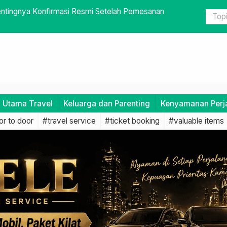
 Pastikan Tak Ada Barang yang Tertinggal
Armada yan
i Utama Travel
Keluarga dan Parenting
Kenyamanan Perj
r to door
#travel service
#ticket booking
#valuable items