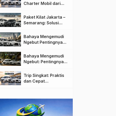
Charter Mobil dari
Jakarta ke Semarang:
Nyaman dan Fleksibel
Paket Kilat Jakarta –
Semarang: Solusi
Pengiriman Cepat dan
Efisien
Bahaya Mengemudi
Ngebut Pentingnya
Keselamatan di Jalan
raya
Bahaya Mengemudi
Ngebut: Pentingnya
Keselamatan di Jalan
Trip Singkat: Praktis
dan Cepat
Menggunakan Travel