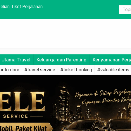
Tips dan Solusi Efektif
Estimasi Pe
i Utama Travel
Keluarga dan Parenting
Kenyamanan Perj
r to door
#travel service
#ticket booking
#valuable items