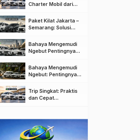
Charter Mobil dari
Jakarta ke Semarang:
Nyaman dan Fleksibel
Paket Kilat Jakarta –
Semarang: Solusi
Pengiriman Cepat dan
Efisien
Bahaya Mengemudi
Ngebut Pentingnya
Keselamatan di Jalan
raya
Bahaya Mengemudi
Ngebut: Pentingnya
Keselamatan di Jalan
Trip Singkat: Praktis
dan Cepat
Menggunakan Travel