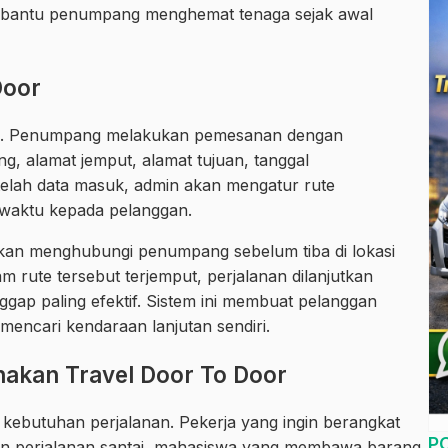
embantu penumpang menghemat tenaga sejak awal
Door
ana. Penumpang melakukan pemesanan dengan
 alamat jemput, alamat tujuan, tanggal
etelah data masuk, admin akan mengatur rute
waktu kepada pelanggan.
kan menghubungi penumpang sebelum tiba di lokasi
rute tersebut terjemput, perjalanan dilanjutkan
ggap paling efektif. Sistem ini membuat pelanggan
mencari kendaraan lanjutan sendiri.
akan Travel Door To Door
kebutuhan perjalanan. Pekerja yang ingin berangkat
P
ngin perjalanan santai, mahasiswa yang membawa barang,