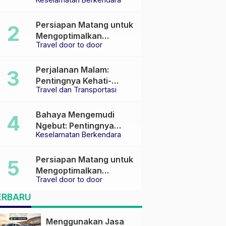
Keselamatan di Jalan
raya
Persiapan Matang untuk
Mengoptimalkan
Travel door to door
Pengalaman Travel
Perjalanan Malam:
Pentingnya Kehati-
Travel dan Transportasi
hatian dan Pemilihan
Transportasi yang Tepat
Bahaya Mengemudi
Ngebut: Pentingnya
Keselamatan Berkendara
Keselamatan di Jalan
Persiapan Matang untuk
Mengoptimalkan
Travel door to door
Pengalaman Travel
ERBARU
Menggunakan Jasa