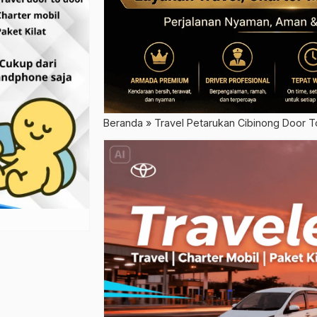
Beranda
»
Travel Petarukan Cibinong Door T