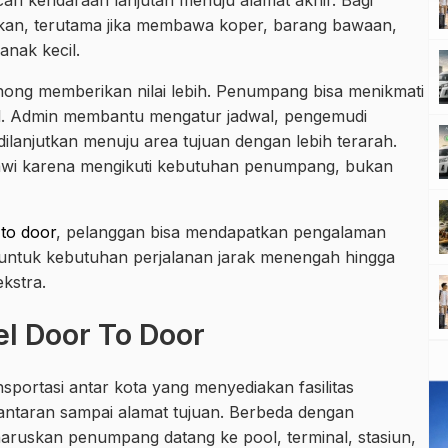
cari kendaraan lanjutan menuju alamat akhir. Bagi
ahkan, terutama jika membawa koper, barang bawaan,
anak kecil.
binong memberikan nilai lebih. Penumpang bisa menikmati
al. Admin membantu mengatur jadwal, pengemudi
dilanjutkan menuju area tujuan dengan lebih terarah.
siawi karena mengikuti kebutuhan penumpang, bukan
 to door
, pelanggan bisa mendapatkan pengalaman
a untuk kebutuhan perjalanan jarak menengah hingga
kstra.
el Door To Door
sportasi antar kota yang menyediakan fasilitas
antaran sampai alamat tujuan. Berbeda dengan
ruskan penumpang datang ke pool, terminal, stasiun,