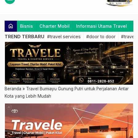
home
Bisnis
Charter Mobil
Informasi Utama Travel
K
TREND TERBARU
#travel services
#door to door
#travel 
Beranda
»
Travel Bumiayu Gunung Putri untuk Perjalanan Antar
Kota yang Lebih Mudah