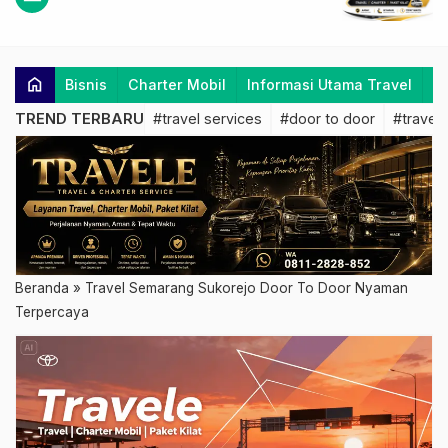
home
Bisnis
Charter Mobil
Informasi Utama Travel
K
TREND TERBARU
#travel services
#door to door
#travel 
Beranda
»
Travel Semarang Sukorejo Door To Door Nyaman
Terpercaya