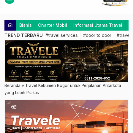
home
Bisnis
Charter Mobil
Informasi Utama Travel
K
TREND TERBARU
#travel services
#door to door
#travel 
Beranda
»
Travel Kebumen Bogor untuk Perjalanan Antarkota
yang Lebih Praktis