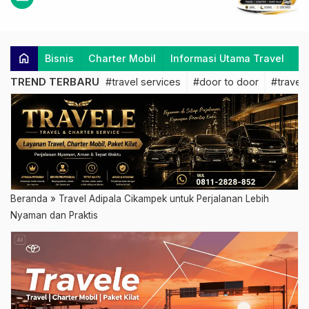
home
Bisnis
Charter Mobil
Informasi Utama Travel
K
TREND TERBARU
#travel services
#door to door
#travel 
Beranda
»
Travel Adipala Cikampek untuk Perjalanan Lebih
Nyaman dan Praktis