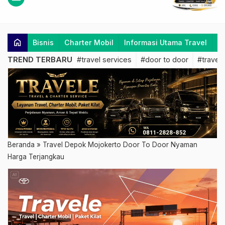
home
Bisnis
Charter Mobil
Informasi Utama Travel
K
TREND TERBARU
#travel services
#door to door
#travel 
Beranda
»
Travel Depok Mojokerto Door To Door Nyaman
Harga Terjangkau