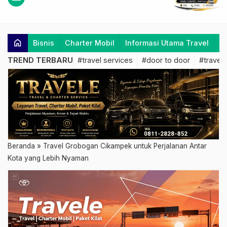
home
Bisnis
Charter Mobil
Informasi Utama Travel
K
TREND TERBARU
#travel services
#door to door
#travel 
Beranda
»
Travel Grobogan Cikampek untuk Perjalanan Antar
Kota yang Lebih Nyaman