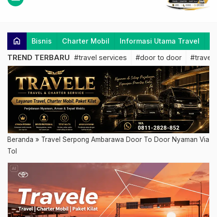
home
Bisnis
Charter Mobil
Informasi Utama Travel
K
TREND TERBARU
#travel services
#door to door
#travel 
Beranda
»
Travel Serpong Ambarawa Door To Door Nyaman Via
Tol