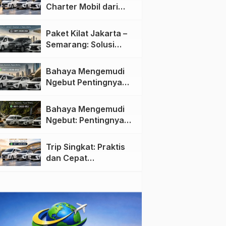
Charter Mobil dari
Jakarta ke Semarang:
Nyaman dan Fleksibel
Paket Kilat Jakarta –
Semarang: Solusi
Pengiriman Cepat dan
Efisien
Bahaya Mengemudi
Ngebut Pentingnya
Keselamatan di Jalan
raya
Bahaya Mengemudi
Ngebut: Pentingnya
Keselamatan di Jalan
Trip Singkat: Praktis
dan Cepat
Menggunakan Travel