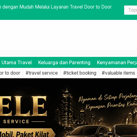
ofesional: Tetap Tenang dan Laporkan ke Pihak
Estimasi Pe
i Utama Travel
Keluarga dan Parenting
Kenyamanan Perj
r to door
#travel service
#ticket booking
#valuable items