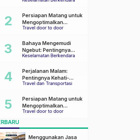
Keselamatan di Jalan
raya
Persiapan Matang untuk
Mengoptimalkan
Travel door to door
Pengalaman Travel
Bahaya Mengemudi
Ngebut: Pentingnya
Keselamatan Berkendara
Keselamatan di Jalan
Perjalanan Malam:
Pentingnya Kehati-
Travel dan Transportasi
hatian dan Pemilihan
Transportasi yang Tepat
Persiapan Matang untuk
Mengoptimalkan
Travel door to door
Pengalaman Travel
ERBARU
Menggunakan Jasa