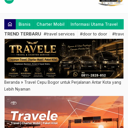
home
Bisnis
Charter Mobil
Informasi Utama Travel
K
TREND TERBARU
#travel services
#door to door
#travel 
Beranda
»
Travel Cepu Bogor untuk Perjalanan Antar Kota yang
Lebih Nyaman