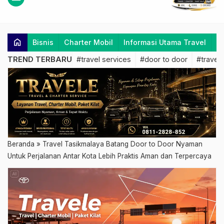
home
Bisnis
Charter Mobil
Informasi Utama Travel
K
TREND TERBARU
#travel services
#door to door
#travel 
Beranda
»
Travel Tasikmalaya Batang Door to Door Nyaman
Untuk Perjalanan Antar Kota Lebih Praktis Aman dan Terpercaya