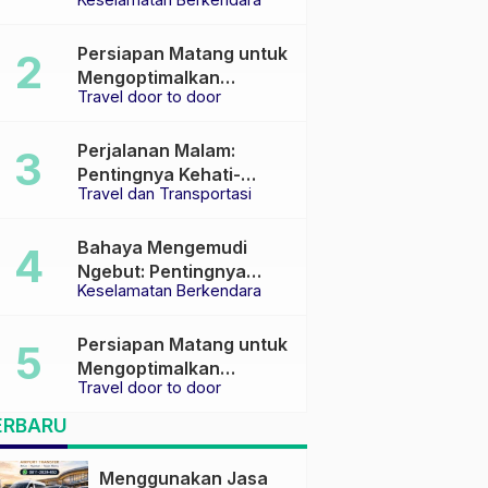
Keselamatan di Jalan
raya
Persiapan Matang untuk
Mengoptimalkan
Travel door to door
Pengalaman Travel
Perjalanan Malam:
Pentingnya Kehati-
Travel dan Transportasi
hatian dan Pemilihan
Transportasi yang Tepat
Bahaya Mengemudi
Ngebut: Pentingnya
Keselamatan Berkendara
Keselamatan di Jalan
Persiapan Matang untuk
Mengoptimalkan
Travel door to door
Pengalaman Travel
ERBARU
Menggunakan Jasa