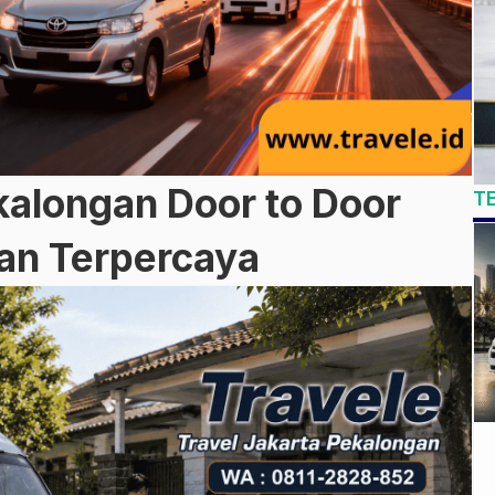
kalongan Door to Door
T
dan Terpercaya