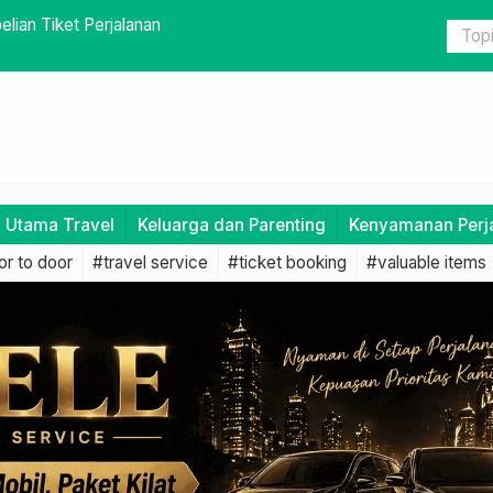
dah dengan Travel Door to Door
Tips untuk 
Jadwal Sian
i Utama Travel
Keluarga dan Parenting
Kenyamanan Perj
r to door
#travel service
#ticket booking
#valuable items