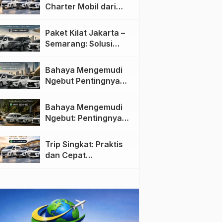
Charter Mobil dari
Jakarta ke Semarang:
Nyaman dan Fleksibel
Paket Kilat Jakarta –
Semarang: Solusi
Pengiriman Cepat dan
Efisien
Bahaya Mengemudi
Ngebut Pentingnya
Keselamatan di Jalan
raya
Bahaya Mengemudi
Ngebut: Pentingnya
Keselamatan di Jalan
Trip Singkat: Praktis
dan Cepat
Menggunakan Travel