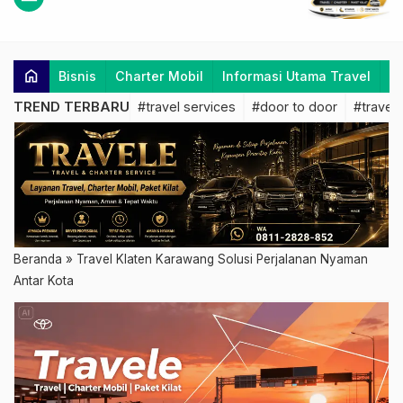
home
Bisnis
Charter Mobil
Informasi Utama Travel
K
TREND TERBARU
#travel services
#door to door
#travel 
Beranda
»
Travel Klaten Karawang Solusi Perjalanan Nyaman
Antar Kota