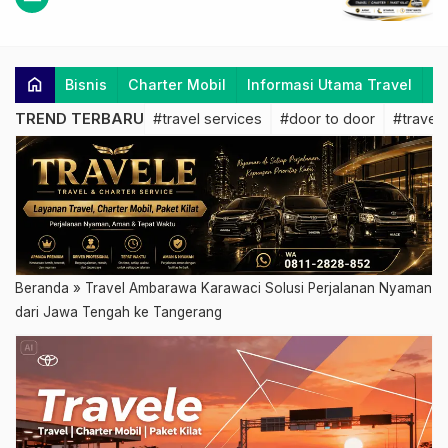
home
Bisnis
Charter Mobil
Informasi Utama Travel
K
TREND TERBARU
#travel services
#door to door
#travel 
Beranda
»
Travel Ambarawa Karawaci Solusi Perjalanan Nyaman
dari Jawa Tengah ke Tangerang