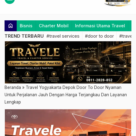
home
Bisnis
Charter Mobil
Informasi Utama Travel
K
TREND TERBARU
#travel services
#door to door
#travel 
Beranda
»
Travel Yogyakarta Depok Door To Door Nyaman
Untuk Perjalanan Jauh Dengan Harga Terjangkau Dan Layanan
Lengkap