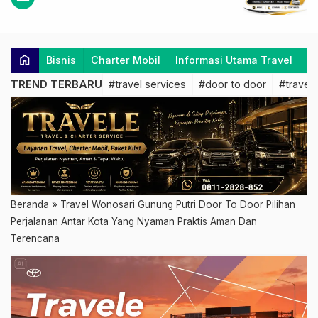
home
Bisnis
Charter Mobil
Informasi Utama Travel
K
TREND TERBARU
#travel services
#door to door
#travel 
Beranda
»
Travel Wonosari Gunung Putri Door To Door Pilihan
Perjalanan Antar Kota Yang Nyaman Praktis Aman Dan
Terencana