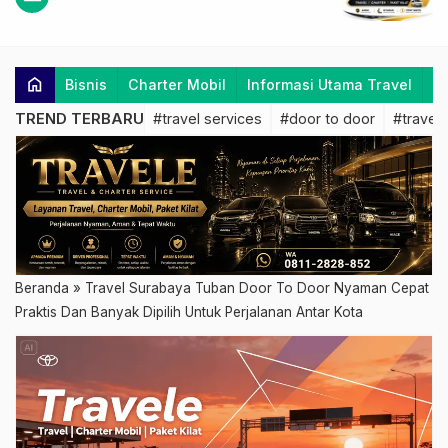
home
Bisnis
Charter Mobil
Informasi Utama Travel
K
TREND TERBARU
#travel services
#door to door
#travel 
Beranda
»
Travel Surabaya Tuban Door To Door Nyaman Cepat
Praktis Dan Banyak Dipilih Untuk Perjalanan Antar Kota