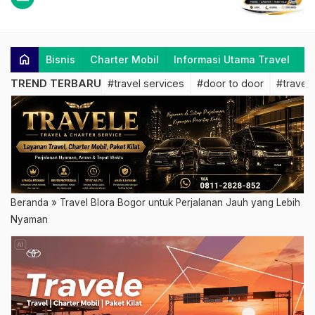
home
Bisnis
Charter Mobil
Informasi Utama Travel
K
TREND TERBARU
#travel services
#door to door
#travel 
Beranda
»
Travel Blora Bogor untuk Perjalanan Jauh yang Lebih
Nyaman