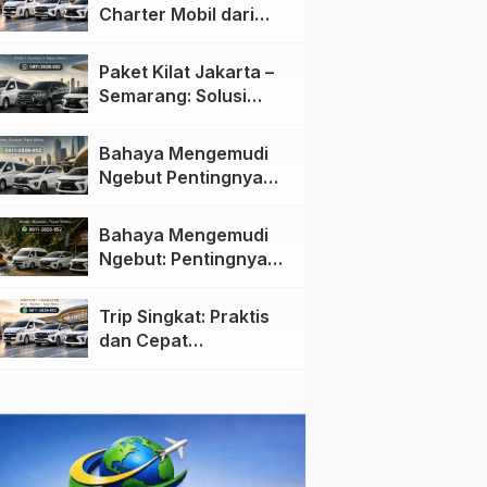
Charter Mobil dari
Jakarta ke Semarang:
Nyaman dan Fleksibel
Paket Kilat Jakarta –
Semarang: Solusi
Pengiriman Cepat dan
Efisien
Bahaya Mengemudi
Ngebut Pentingnya
Keselamatan di Jalan
raya
Bahaya Mengemudi
Ngebut: Pentingnya
Keselamatan di Jalan
Trip Singkat: Praktis
dan Cepat
Menggunakan Travel