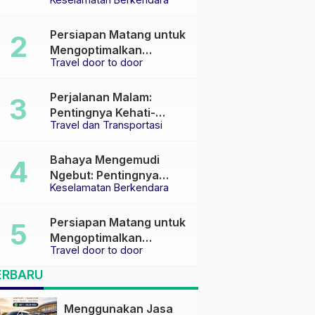
Keselamatan di Jalan
raya
Persiapan Matang untuk
Mengoptimalkan
Travel door to door
Pengalaman Travel
Perjalanan Malam:
Pentingnya Kehati-
Travel dan Transportasi
hatian dan Pemilihan
Transportasi yang Tepat
Bahaya Mengemudi
Ngebut: Pentingnya
Keselamatan Berkendara
Keselamatan di Jalan
Persiapan Matang untuk
Mengoptimalkan
Travel door to door
Pengalaman Travel
ERBARU
Menggunakan Jasa