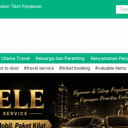
milih Jadwal dan Rute Alternatif
Menghadapi
Travel
i Utama Travel
Keluarga dan Parenting
Kenyamanan Perj
r to door
#travel service
#ticket booking
#valuable items