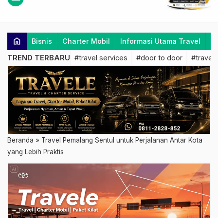
home
Bisnis
Charter Mobil
Informasi Utama Travel
K
TREND TERBARU
#travel services
#door to door
#travel 
Beranda
»
Travel Pemalang Sentul untuk Perjalanan Antar Kota
yang Lebih Praktis