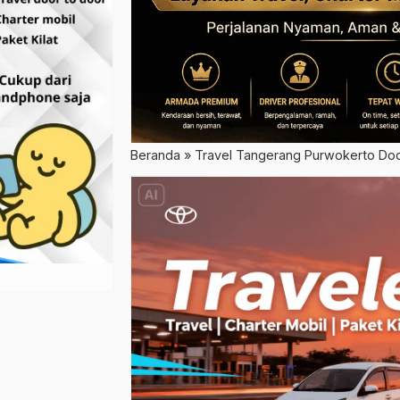
Beranda
»
Travel Tangerang Purwokerto Doo