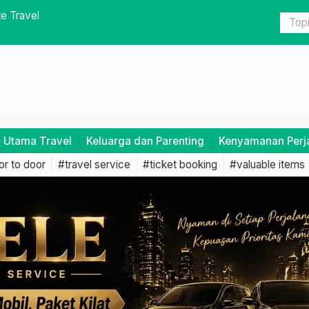
milih Jadwal dan Rute Alternatif
Pentingnya
i Utama Travel
Keluarga dan Parenting
Kenyamanan Perj
r to door
#travel service
#ticket booking
#valuable items