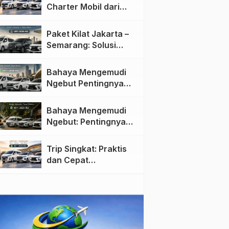
Charter Mobil dari
Jakarta ke Semarang:
Nyaman dan Fleksibel
Paket Kilat Jakarta –
Semarang: Solusi
Pengiriman Cepat dan
Efisien
Bahaya Mengemudi
Ngebut Pentingnya
Keselamatan di Jalan
raya
Bahaya Mengemudi
Ngebut: Pentingnya
Keselamatan di Jalan
Trip Singkat: Praktis
dan Cepat
Menggunakan Travel