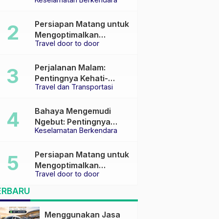
Keselamatan di Jalan
raya
Persiapan Matang untuk
Mengoptimalkan
Travel door to door
Pengalaman Travel
Perjalanan Malam:
Pentingnya Kehati-
Travel dan Transportasi
hatian dan Pemilihan
Transportasi yang Tepat
Bahaya Mengemudi
Ngebut: Pentingnya
Keselamatan Berkendara
Keselamatan di Jalan
Persiapan Matang untuk
Mengoptimalkan
Travel door to door
Pengalaman Travel
ERBARU
Menggunakan Jasa