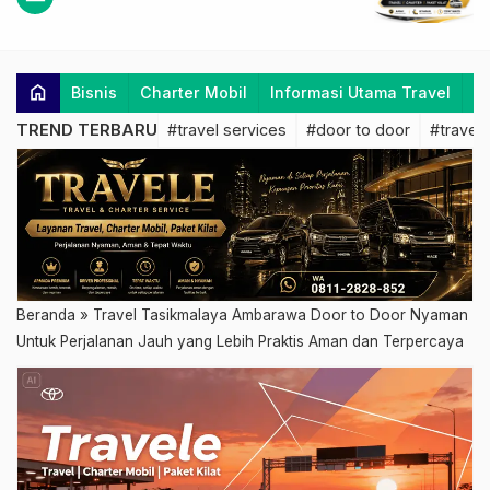
home
Bisnis
Charter Mobil
Informasi Utama Travel
K
TREND TERBARU
#travel services
#door to door
#travel 
Beranda
»
Travel Tasikmalaya Ambarawa Door to Door Nyaman
Untuk Perjalanan Jauh yang Lebih Praktis Aman dan Terpercaya