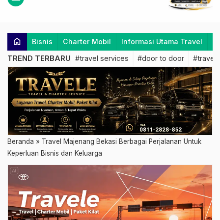
home
Bisnis
Charter Mobil
Informasi Utama Travel
K
TREND TERBARU
#travel services
#door to door
#travel 
Beranda
»
Travel Majenang Bekasi Berbagai Perjalanan Untuk
Keperluan Bisnis dan Keluarga