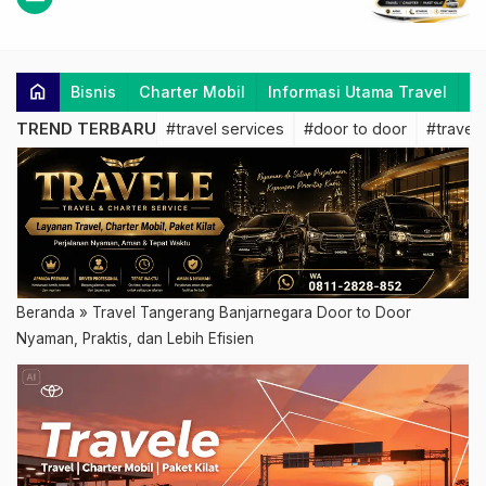
home
Bisnis
Charter Mobil
Informasi Utama Travel
K
TREND TERBARU
#travel services
#door to door
#travel 
Beranda
»
Travel Tangerang Banjarnegara Door to Door
Nyaman, Praktis, dan Lebih Efisien