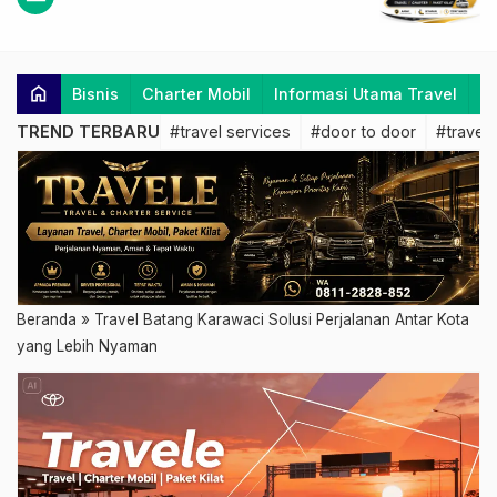
home
Bisnis
Charter Mobil
Informasi Utama Travel
K
TREND TERBARU
#travel services
#door to door
#travel 
Beranda
»
Travel Batang Karawaci Solusi Perjalanan Antar Kota
yang Lebih Nyaman