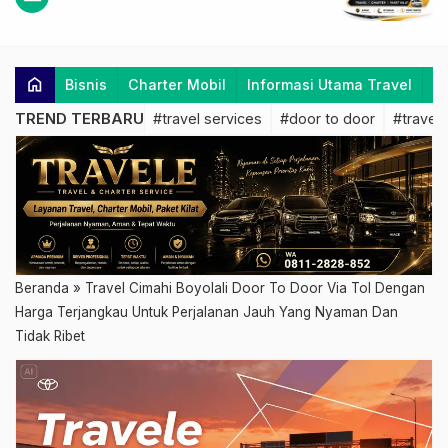
home
Bisnis
Charter Mobil
Informasi Utama Travel
K
TREND TERBARU
#travel services
#door to door
#travel 
Beranda
»
Travel Cimahi Boyolali Door To Door Via Tol Dengan
Harga Terjangkau Untuk Perjalanan Jauh Yang Nyaman Dan
Tidak Ribet