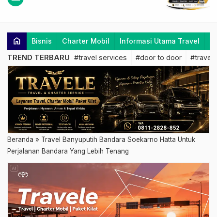
home
Bisnis
Charter Mobil
Informasi Utama Travel
K
TREND TERBARU
#travel services
#door to door
#travel 
Beranda
»
Travel Banyuputih Bandara Soekarno Hatta Untuk
Perjalanan Bandara Yang Lebih Tenang