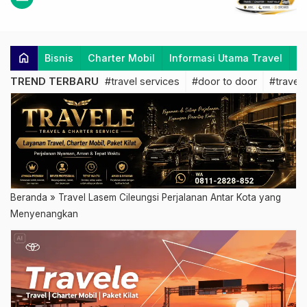
home
Bisnis
Charter Mobil
Informasi Utama Travel
K
TREND TERBARU
#travel services
#door to door
#travel 
Beranda
»
Travel Lasem Cileungsi Perjalanan Antar Kota yang
Menyenangkan