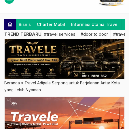
home
Bisnis
Charter Mobil
Informasi Utama Travel
K
TREND TERBARU
#travel services
#door to door
#travel 
Beranda
»
Travel Adipala Serpong untuk Perjalanan Antar Kota
yang Lebih Nyaman