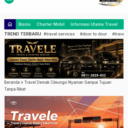
home
Bisnis
Charter Mobil
Informasi Utama Travel
K
TREND TERBARU
#travel services
#door to door
#travel 
Beranda
»
Travel Demak Cileungsi Nyaman Sampai Tujuan
Tanpa Ribet