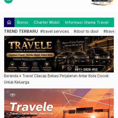
home
Bisnis
Charter Mobil
Informasi Utama Travel
K
TREND TERBARU
#travel services
#door to door
#travel 
Beranda
»
Travel Cilacap Bekasi Perjalanan Antar Kota Cocok
Untuk Keluarga