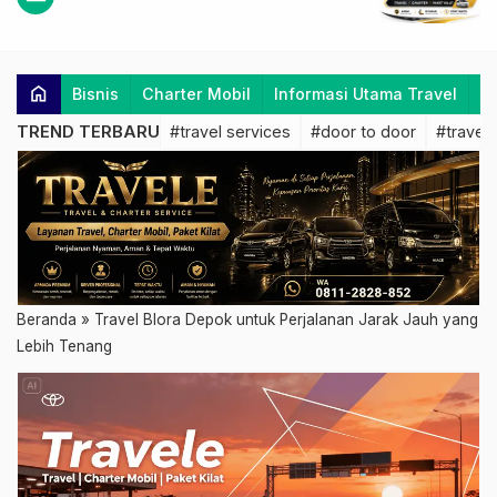
home
Bisnis
Charter Mobil
Informasi Utama Travel
K
TREND TERBARU
#travel services
#door to door
#travel 
Beranda
»
Travel Blora Depok untuk Perjalanan Jarak Jauh yang
Lebih Tenang