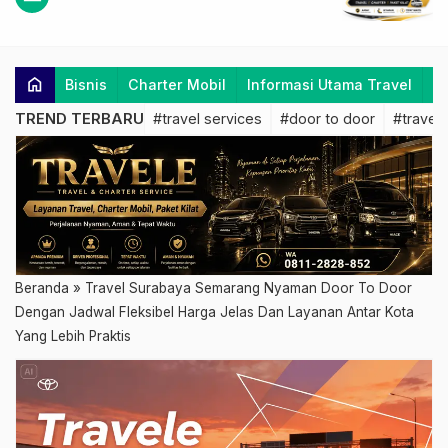
home
Bisnis
Charter Mobil
Informasi Utama Travel
K
TREND TERBARU
#travel services
#door to door
#travel 
Beranda
»
Travel Surabaya Semarang Nyaman Door To Door
Dengan Jadwal Fleksibel Harga Jelas Dan Layanan Antar Kota
Yang Lebih Praktis