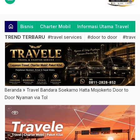
home
Bisnis
Charter Mobil
Informasi Utama Travel
K
TREND TERBARU
#travel services
#door to door
#travel 
Beranda
»
Travel Bandara Soekarno Hatta Mojokerto Door to
Door Nyaman via Tol