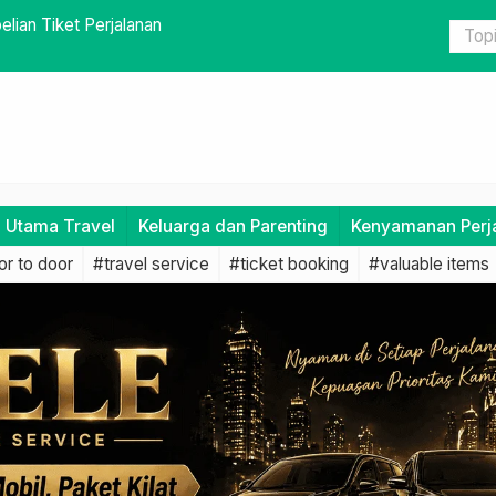
ik Travel di Trevele: Pentingnya Datang Lebih Awal
Pentingnya
i Utama Travel
Keluarga dan Parenting
Kenyamanan Perj
r to door
#travel service
#ticket booking
#valuable items