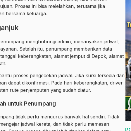
tujuan. Proses ini bisa melelahkan, terutama jika
n bersama keluarga.
ganjuk
n penumpang menghubungi admin, menanyakan jadwal,
an layanan. Setelah itu, penumpang memberikan data
 tanggal keberangkatan, alamat jemput di Depok, alamat
if.
antu proses pengecekan jadwal. Jika kursi tersedia dan
nan dapat dikonfirmasi. Pada hari keberangkatan, driver
an rute penjemputan yang sudah diatur.
dah untuk Penumpang
mpang tidak perlu mengurus banyak hal sendiri. Tidak
lu mengejar jadwal kereta, dan tidak perlu memesan
P