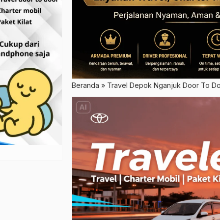
Beranda
»
Travel Depok Nganjuk Door To D