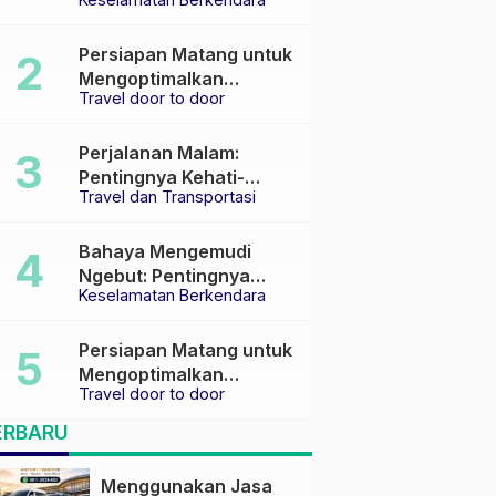
Keselamatan di Jalan
raya
Persiapan Matang untuk
Mengoptimalkan
Travel door to door
Pengalaman Travel
Perjalanan Malam:
Pentingnya Kehati-
Travel dan Transportasi
hatian dan Pemilihan
Transportasi yang Tepat
Bahaya Mengemudi
Ngebut: Pentingnya
Keselamatan Berkendara
Keselamatan di Jalan
Persiapan Matang untuk
Mengoptimalkan
Travel door to door
Pengalaman Travel
ERBARU
Menggunakan Jasa