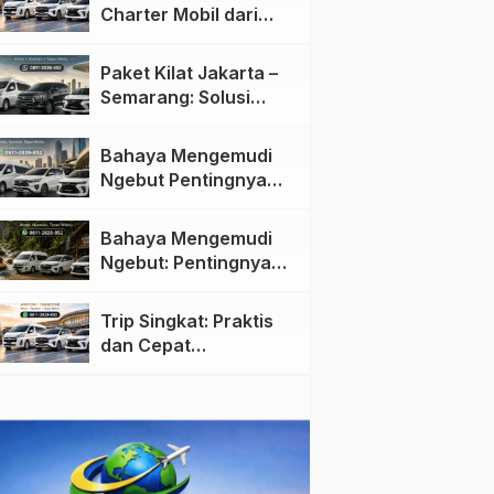
Charter Mobil dari
Jakarta ke Semarang:
Nyaman dan Fleksibel
Paket Kilat Jakarta –
Semarang: Solusi
Pengiriman Cepat dan
Efisien
Bahaya Mengemudi
Ngebut Pentingnya
Keselamatan di Jalan
raya
Bahaya Mengemudi
Ngebut: Pentingnya
Keselamatan di Jalan
Trip Singkat: Praktis
dan Cepat
Menggunakan Travel