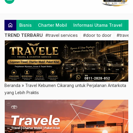
home
Bisnis
Charter Mobil
Informasi Utama Travel
K
TREND TERBARU
#travel services
#door to door
#travel 
Beranda
»
Travel Kebumen Cikarang untuk Perjalanan Antarkota
yang Lebih Praktis