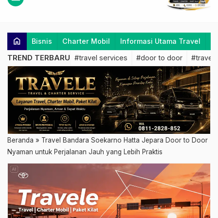
home
Bisnis
Charter Mobil
Informasi Utama Travel
K
TREND TERBARU
#travel services
#door to door
#travel 
Beranda
»
Travel Bandara Soekarno Hatta Jepara Door to Door
Nyaman untuk Perjalanan Jauh yang Lebih Praktis