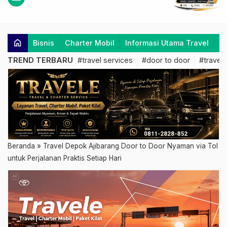
home
Bisnis
Charter Mobil
Informasi Utama Travel
K
TREND TERBARU
#travel services
#door to door
#travel 
Beranda
»
Travel Depok Ajibarang Door to Door Nyaman via Tol
untuk Perjalanan Praktis Setiap Hari