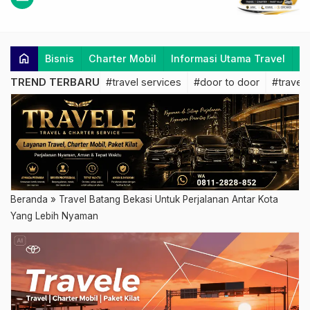
home
Bisnis
Charter Mobil
Informasi Utama Travel
K
TREND TERBARU
#travel services
#door to door
#travel 
Beranda
»
Travel Batang Bekasi Untuk Perjalanan Antar Kota
Yang Lebih Nyaman