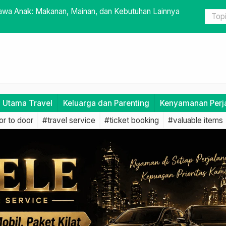
dah dengan Travel Door to Door
Keunggulan
i Utama Travel
Keluarga dan Parenting
Kenyamanan Perj
r to door
#travel service
#ticket booking
#valuable items