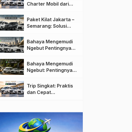
Charter Mobil dari
Jakarta ke Semarang:
Nyaman dan Fleksibel
Paket Kilat Jakarta –
Semarang: Solusi
Pengiriman Cepat dan
Efisien
Bahaya Mengemudi
Ngebut Pentingnya
Keselamatan di Jalan
raya
Bahaya Mengemudi
Ngebut: Pentingnya
Keselamatan di Jalan
Trip Singkat: Praktis
dan Cepat
Menggunakan Travel