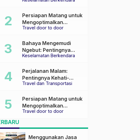
Keselamatan di Jalan
raya
Persiapan Matang untuk
Mengoptimalkan
Travel door to door
Pengalaman Travel
Bahaya Mengemudi
Ngebut: Pentingnya
Keselamatan Berkendara
Keselamatan di Jalan
Perjalanan Malam:
Pentingnya Kehati-
Travel dan Transportasi
hatian dan Pemilihan
Transportasi yang Tepat
Persiapan Matang untuk
Mengoptimalkan
Travel door to door
Pengalaman Travel
ERBARU
Menggunakan Jasa