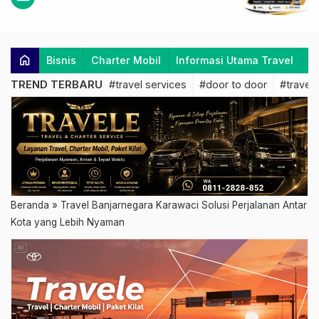
home
Bisnis
Charter Mobil
Informasi Utama Travel
K
TREND TERBARU
#travel services
#door to door
#travel 
Beranda
»
Travel Banjarnegara Karawaci Solusi Perjalanan Antar
Kota yang Lebih Nyaman